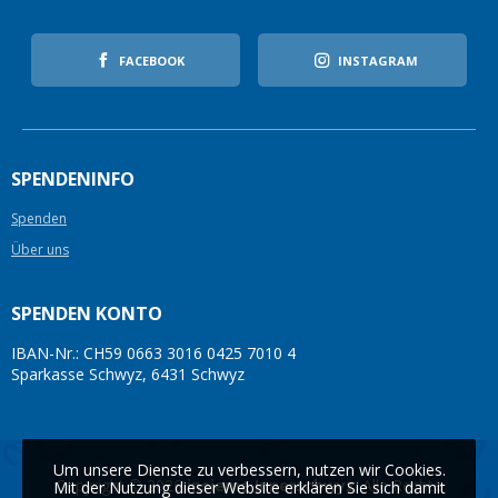
FACEBOOK
INSTAGRAM
SPENDENINFO
Spenden
Über uns
SPENDEN KONTO
IBAN-Nr.: CH59 0663 3016 0425 7010 4
Sparkasse Schwyz, 6431 Schwyz
Um unsere Dienste zu verbessern, nutzen wir Cookies.
Copyright © 2026
insieme Innerschwyz
. Alle Rechte
Mit der Nutzung dieser Website erklären Sie sich damit