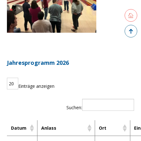
Retourne
Zurück 
Jahresprogramm 2026
Einträge anzeigen
Suchen:
Datum
Anlass
Ort
Ei