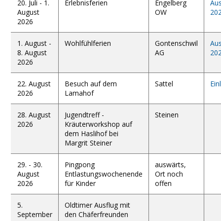
20. Juli - 1.
Erlebnisferien
Engelberg
Aus
August
OW
20
2026
1. August -
Wohlfühlferien
Gontenschwil
Aus
8. August
AG
20
2026
22. August
Besuch auf dem
Sattel
Ein
2026
Lamahof
28. August
Jugendtreff -
Steinen
2026
Kräuterworkshop auf
dem Haslihof bei
Margrit Steiner
29. - 30.
Pingpong
auswärts,
August
Entlastungswochenende
Ort noch
2026
für Kinder
offen
5.
Oldtimer Ausflug mit
September
den Chäferfreunden