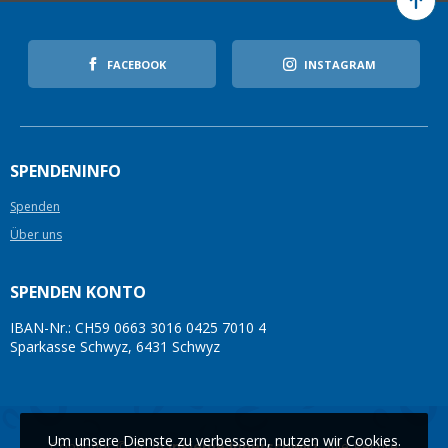
FACEBOOK
INSTAGRAM
SPENDENINFO
Spenden
Über uns
SPENDEN KONTO
IBAN-Nr.: CH59 0663 3016 0425 7010 4
Sparkasse Schwyz, 6431 Schwyz
Um unsere Dienste zu verbessern, nutzen wir Cookies.
Copyright © 2026
insieme Innerschwyz
. Alle Rechte