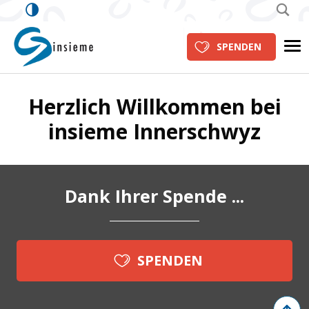
insieme Innerschwyz
Me
SPENDEN
Herzlich Willkommen bei
insieme Innerschwyz
Dank Ihrer Spende ...
SPENDEN
Zurück 