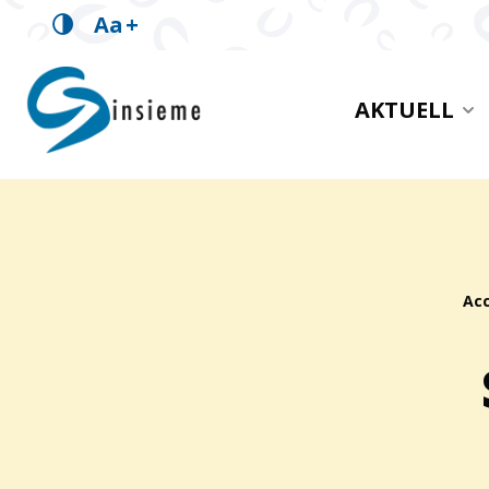
Aa
+
insieme Innerschwyz
AKTUELL
Brotkrümelpfad:
Acc