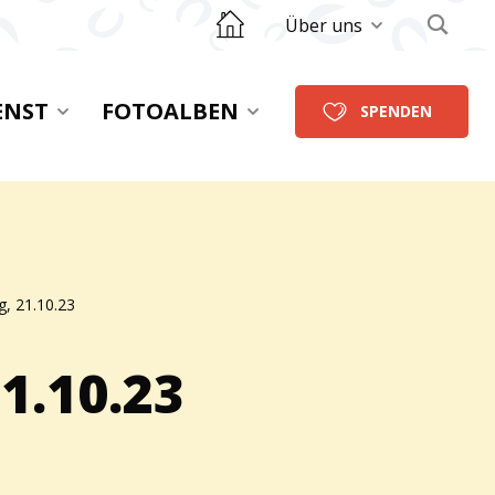
Zurück zur Startseite
Über uns
ENST
FOTOALBEN
SPENDEN
g, 21.10.23
1.10.23