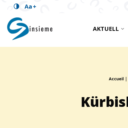
Aa
+
insieme Innerschwyz
AKTUELL
Brotkrümelpfad:
Accueil
Kürbis