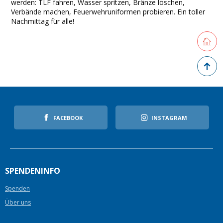
werden: TLF fahren, Wasser spritzen, Bränze löschen,
Verbände machen, Feuerwehruniformen probieren. Ein toller
Nachmittag für alle!
Retourne
Zurück 
FACEBOOK
INSTAGRAM
SPENDENINFO
Spenden
Über uns